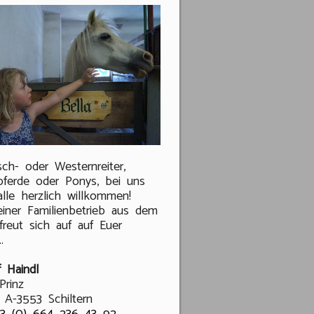
ch- oder Westernreiter,
pferde oder Ponys, bei uns
alle herzlich willkommen!
einer Familienbetrieb aus dem
freut sich auf auf Euer
.
 Haindl
Prinz
 A-3553 Schiltern
3 (0) 664 236 43 92