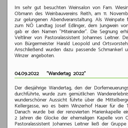
Im sehr gut besuchten Weinsalon von Fam. Wiesin
Obmann des Weinbauvereins Reith, am 11. Novembe
zur gelungenen Abendveranstaltung. Als Weinpate 
zum NÖ Landtag Josef Edlinger, dem Jungwein von
gab er den Namen "Miteinander". Die Segnung erhie
Veltliner von Pastoralassistent Johannes Leitner. 
von Bürgermeister Harald Leopold und Ortsvorstehe
Anschließend wurden dazu passende Schmankerl u
Winzer angeboten.
04.09.2022 "Wandertag 2022"
Der diesjährige Wandertag, den der Dorferneuerungs
durchführte, wurde zum gemütlichen Wandererlebnis
wunderschöner Aussicht führte über die Mittelberg
Kellergasse, wo es beim Winzerhof Hauer für die T
Danach wurde bei der renovierten Marienkapelle ein 
2 Jahren die Glocke der ehemaligen Kapelle von Ober
Pastoralassistent Johannes Leitner ließ der Grupp