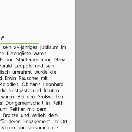
h"
 sein 25-jähriges Jubiläum im
che Ehrengäste waren
- und Stadterneuerung Maria
r Harald Leopold und sein
alisch umrahmt wurde die
nd Erwin Rauscher mit
Melodien. Obmann Leonhard
die Festgäste und freuten
t waren. Bei den Grußworten
er Dorfgemeinschaft in Reith
fünf Reither mit dem
n Bronze und verlieh dem
für deren Engagement im Ort.
 Verein und versprach die