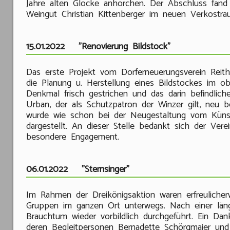
Jahre alten Glocke anhorchen. Der Abschluss fand 
Weingut Christian Kittenberger im neuen Verkostrau
15.01.2022 "Renovierung Bildstock"
Das erste Projekt vom Dorferneuerungsverein Reit
die Planung u. Herstellung eines Bildstockes im o
Denkmal frisch gestrichen und das darin befindlich
Urban, der als Schutzpatron der Winzer gilt, neu 
wurde wie schon bei der Neugestaltung vom Künst
dargestellt. An dieser Stelle bedankt sich der Verei
besondere Engagement.
06.01.2022 "Sternsinger"
Im Rahmen der Dreikönigsaktion waren erfreulicher
Gruppen im ganzen Ort unterwegs. Nach einer län
Brauchtum wieder vorbildlich durchgeführt. Ein Danke
deren Begleitpersonen Bernadette Schörgmaier und 