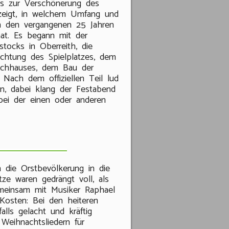
is zur Verschönerung des
ezeigt, in welchem Umfang und
in den vergangenen 25 Jahren
hat. Es begann mit der
stocks in Oberreith, die
richtung des Spielplatzes, dem
ilchhauses, dem Bau der
 Nach dem offiziellen Teil lud
n, dabei klang der Festabend
 bei der einen oder anderen
 die Orstbevölkerung in die
tze waren gedrängt voll, als
emeinsam mit Musiker Raphael
Kosten: Bei den heiteren
lls gelacht und kräftig
Weihnachtsliedern für