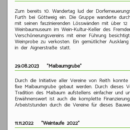
Zum bereits 10. Wandertag lud der Dorferneuerungs
Furth bei Göttweig ein. Die Gruppe wanderte durc
mit seinen faszinierenden Lösswänden mit über 1
Weinbaumuseum im Wein-Kultur-Keller des Fremde
Verschönerungsvereins mit einer Führung besichtig
Weinprobe zu verkosten. Ein gemütlicher Ausklang
in der Aignerstraße statt.
29.08.2023 "Maibaumgrube"
Durch die Initiative aller Vereine von Reith konnte
fixe Maibaumgrube gebaut werden. Durch dieses V
Tradition des Maibaum aufstellens einfacher und un
Erwähnenswert ist auch die komplette Finanzierung
Arbeiststunden durch die Vereine für dieses Bauwe
11.11.2022 "Weintaufe 2022"