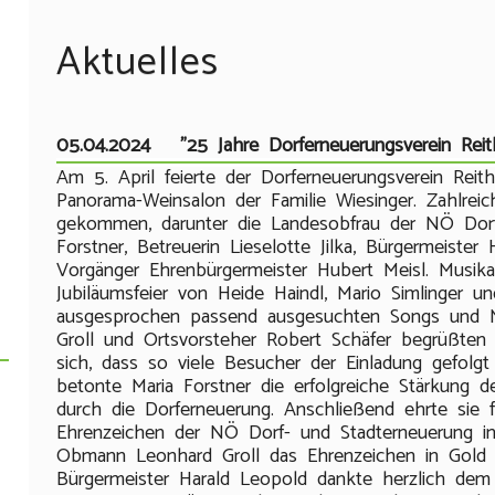
Aktuelles
05.04.2024 "25 Jahre Dorferneuerungsverein Reit
Am 5. April feierte der Dorferneuerungsverein Reith
Panorama-Weinsalon der Familie Wiesinger. Zahlrei
gekommen, darunter die Landesobfrau der NÖ Dorf
Forstner, Betreuerin Lieselotte Jilka, Bürgermeiste
Vorgänger Ehrenbürgermeister Hubert Meisl. Musik
Jubiläumsfeier von Heide Haindl, Mario Simlinger u
ausgesprochen passend ausgesuchten Songs und 
Groll und Ortsvorsteher Robert Schäfer begrüßten 
sich, dass so viele Besucher der Einladung gefolg
betonte Maria Forstner die erfolgreiche Stärkung d
durch die Dorferneuerung. Anschließend ehrte sie 
Ehrenzeichen der NÖ Dorf- und Stadterneuerung i
Obmann Leonhard Groll das Ehrenzeichen in Gold 
Bürgermeister Harald Leopold dankte herzlich dem