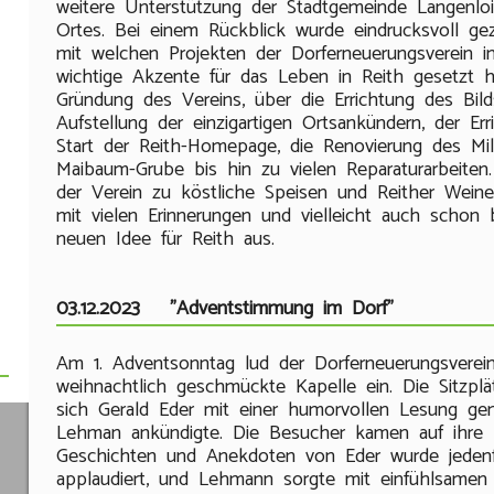
weitere Unterstützung der Stadtgemeinde Langenlo
Ortes. Bei einem Rückblick wurde eindrucksvoll g
mit welchen Projekten der Dorferneuerungsverein 
wichtige Akzente für das Leben in Reith gesetzt 
Gründung des Vereins, über die Errichtung des Bild
Aufstellung der einzigartigen Ortsankündern, der Er
Start der Reith-Homepage, die Renovierung des M
Maibaum-Grube bis hin zu vielen Reparaturarbeiten.
der Verein zu köstliche Speisen und Reither Weine
mit vielen Erinnerungen und vielleicht auch schon
neuen Idee für Reith aus.
03.12.2023 "Adventstimmung im Dorf"
Am 1. Adventsonntag lud der Dorferneuerungsverein
weihnachtlich geschmückte Kapelle ein. Die Sitzplä
sich Gerald Eder mit einer humorvollen Lesung g
Lehman ankündigte. Die Besucher kamen auf ihre 
Geschichten und Anekdoten von Eder wurde jedenfa
applaudiert, und Lehmann sorgte mit einfühlsamen 