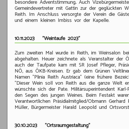
besondere Adventstimmung
.
Auch Vizebürgermeist
Gemeindevertreter mit Gattin zur der geglückten W
Reith. Im Anschluss versorgte der Verein die Gäs
und einem kleinen Imbiss vor der Kapelle.
10.11.2023 "Weintaufe 2023"
Zum zweiten Mal wurde in Reith, im Weinsalon bei
abgehalten. Heuer zeichnete als Veranstalter der Ö
auch der Taufpate kam mit SR Josef Pfleger, Präs
NÖ, aus ÖKB-Kreisen. Er gab dem Grünen Veltline
Namen "Plinia Reith Austriaca" (eine frühere Bezeic
"Dieser Wein soll von Reith aus die ganze Welt e
wünschte sich der Pate. Militärsuperintendent Karl-
den Segen des jungen Weines. Beim Festakt ware
Verantwortlichen Präsidialmitglied/Obmann Gerhard
Müller, Bürgermeister Harald Leopold und Ortsvors
30.10.2023 "Ortsraumgestaltung"