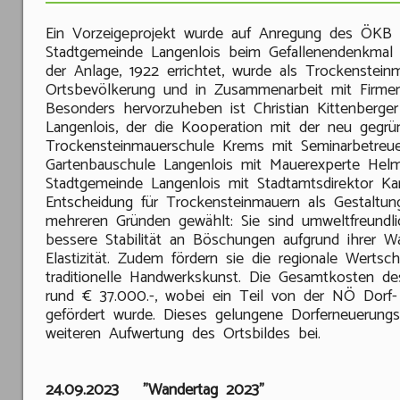
Ein Vorzeigeprojekt wurde auf Anregung des ÖKB 
Stadtgemeinde Langenlois beim Gefallenendenkmal re
der Anlage, 1922 errichtet, wurde als Trockensteinm
Ortsbevölkerung und in Zusammenarbeit mit Firmen
Besonders hervorzuheben ist Christian Kittenberge
Langenlois, der die Kooperation mit der neu gegrü
Trockensteinmauerschule Krems mit Seminarbetreuer
Gartenbauschule Langenlois mit Mauerexperte Helm
Stadtgemeinde Langenlois mit Stadtamtsdirektor Karl
Entscheidung für Trockensteinmauern als Gestaltu
mehreren Gründen gewählt: Sie sind umweltfreundli
bessere Stabilität an Böschungen aufgrund ihrer Wa
Elastizität. Zudem fördern sie die regionale Wertsc
traditionelle Handwerkskunst. Die Gesamtkosten de
rund € 37.000.-, wobei ein Teil von der NÖ Dorf-
gefördert wurde. Dieses gelungene Dorferneuerungsp
weiteren Aufwertung des Ortsbildes bei.
24.09.2023 "Wandertag 2023"